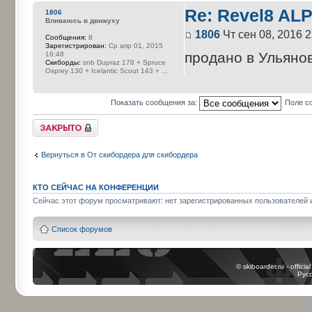
Re: Revel8 AL
1806
Вливаюсь в движуху
1806
Чт сен 08, 2016 2
Сообщения:
8
Зарегистрирован:
Ср апр 01, 2015
продано в Ульяно
16:48
Cкиборды:
snb Dupraz 178 + Spruce
Osprey 130 + Icelantic Scout 143 + ...
Показать сообщения за:
Поле с
Закрыто
Вернуться в От скибордера для скибордера
КТО СЕЙЧАС НА КОНФЕРЕНЦИИ
Сейчас этот форум просматривают: нет зарегистрированных пользователей и
Список форумов
© skiboarder.ru - offici
Рус