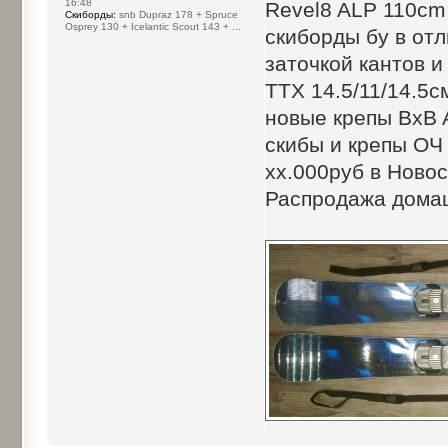
16:48
Revel8 ALP 110cm
Cкиборды:
snb Dupraz 178 + Spruce
Osprey 130 + Icelantic Scout 143 + ...
скиборды бу в отл
заточкой кантов 
ТТХ 14.5/11/14.5с
новые крепы BxB A
скибы и крепы ОЧ 
xx.000руб в Ново
Распродажа домаш