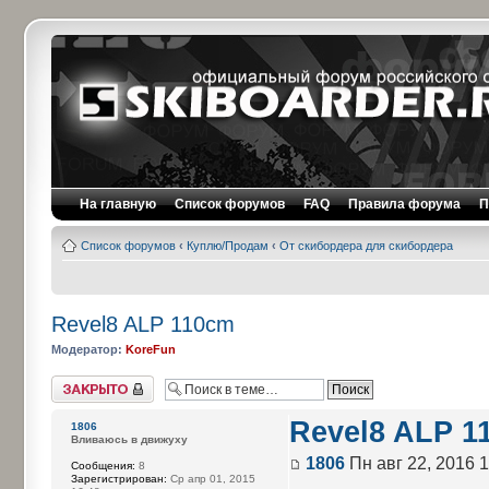
На главную
Список форумов
FAQ
Правила форума
П
Список форумов
‹
Куплю/Продам
‹
От скибордера для скибордера
Revel8 ALP 110cm
Модератор:
KoreFun
Закрыто
Revel8 ALP 1
1806
Вливаюсь в движуху
1806
Пн авг 22, 2016 1
Сообщения:
8
Зарегистрирован:
Ср апр 01, 2015