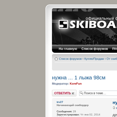
На главную
Список форумов
FA
Список форумов
‹
Куплю/Продам
‹
От скиб
нужна ... 1 лыжа 98см
Модератор:
KoreFun
Ответить
н
trv27
Начинающий скибордер
Сообщения:
29
др
Зарегистрирован:
Чт янв 02, 2014