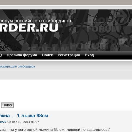
Q
Правила форума
Поиск
Регистрация
Вход
ордера для скибордера
ужна ... 1 лыжа 98см
trv27
Ср ноя 19, 2014 01:27
узья, ни у кого одной лыжины 98 см. лишней не завалялось?