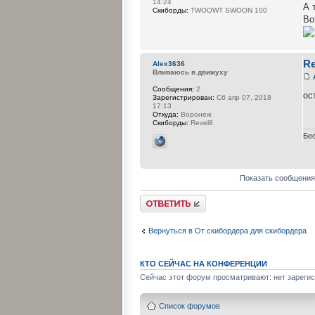
14:24
А 
Cкиборды:
TWOOWT SWOON 100
Во
Re
Alex3636
Вливаюсь в движуху
Сообщения:
2
ос
Зарегистрирован:
Сб апр 07, 2018
17:13
Откуда:
Воронеж
Cкиборды:
Revel8
Бе
Показать сообщения
Ответить
Вернуться в От скибордера для скибордера
КТО СЕЙЧАС НА КОНФЕРЕНЦИИ
Сейчас этот форум просматривают: нет зарегис
Список форумов