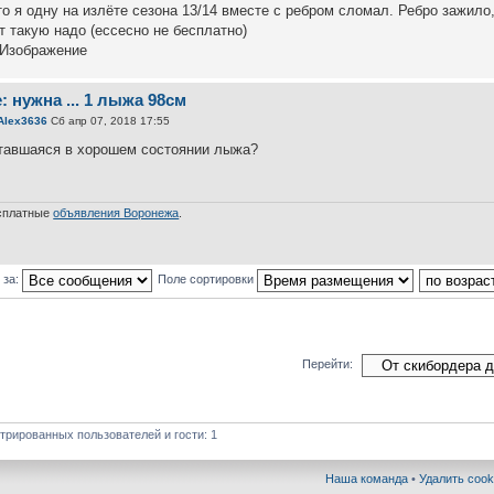
то я одну на излёте сезона 13/14 вместе с ребром сломал. Ребро зажило,
т такую надо (ессесно не бесплатно)
: нужна ... 1 лыжа 98см
Alex3636
Сб апр 07, 2018 17:55
тавшаяся в хорошем состоянии лыжа?
сплатные
объявления Воронежа
.
 за:
Поле сортировки
Перейти:
трированных пользователей и гости: 1
Наша команда
•
Удалить cook